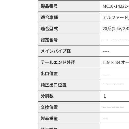
製品番号
MC10-14222-
適合車種
アルファード
適合型式
20系(2.4V/2.4
認定番号
－－－－－－
メインパイプ径
----
テールエンド外径
119 ｘ 84 
出口位置
----
純正出口位置
－－－－－
分割数
１
交換位置
－－－－－
製品重量
---