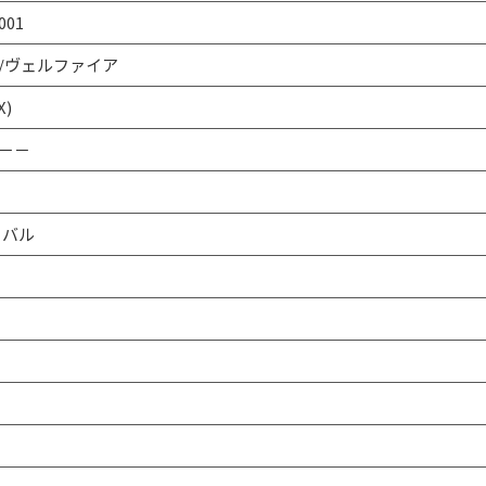
001
/ヴェルファイア
X)
－－
オーバル