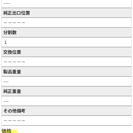
----
純正出口位置
－－－－－
分割数
１
交換位置
－－－－－
製品重量
---
純正重量
---
その他備考
－－－－－
価格