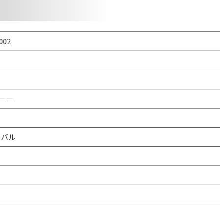
002
－－
オーバル