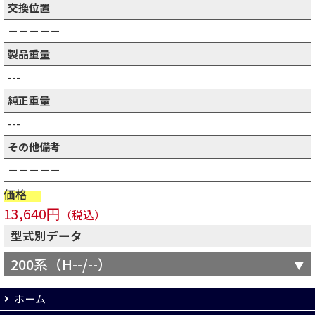
交換位置
－－－－－
製品重量
---
純正重量
---
その他備考
－－－－－
価格
13,640円
（税込）
型式別データ
200系（H--/--）
ホーム