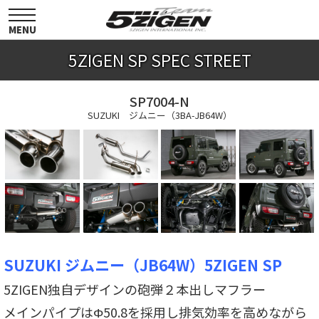
toggle
navigation
MENU
5ZIGEN SP SPEC STREET
SP7004-N
SUZUKI ジムニー（3BA-JB64W）
SUZUKI ジムニー（JB64W）5ZIGEN SP
5ZIGEN独自デザインの砲弾２本出しマフラー
メインパイプはΦ50.8を採用し排気効率を高めながら