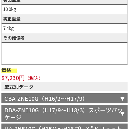
10.0kg
純正重量
7.4kg
その他備考
価格
87,230円
（税込）
型式別データ
CBA-ZNE10G（H16/2～H17/9）
DBA-ZNE10G（H17/9～H18/3）スポーツパッ
ケージ
UA-ZNE10G（H15/1～H16/2）Ｘ”ＳＰａｃｋ