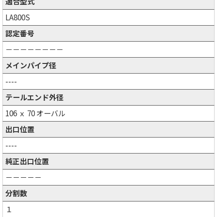
適合型式
LA800S
認定番号
－－－－－－－－
メインパイプ径
----
テールエンド外径
106 ｘ 70 オーバル
出口位置
----
純正出口位置
－－－－－
分割数
１