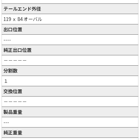
テールエンド外径
119 ｘ 84 オーバル
出口位置
----
純正出口位置
－－－－－
分割数
１
交換位置
－－－－－
製品重量
---
純正重量