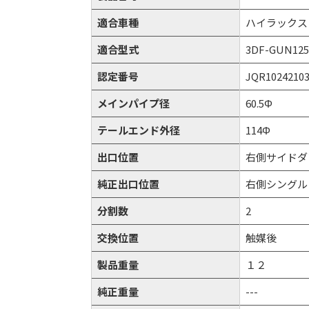
適合車種
ハイラックス
適合型式
3DF-GUN125
認定番号
JQR1024210
メインパイプ径
60.5Φ
テールエンド外径
114Φ
出口位置
右側サイドダ
純正出口位置
右側シングル
分割数
2
交換位置
触媒後
製品重量
１２
純正重量
---