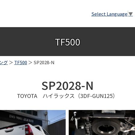
Select Language
▼
TF500
ング
＞
TF500
＞ SP2028-N
SP2028-N
TOYOTA ハイラックス（3DF-GUN125）